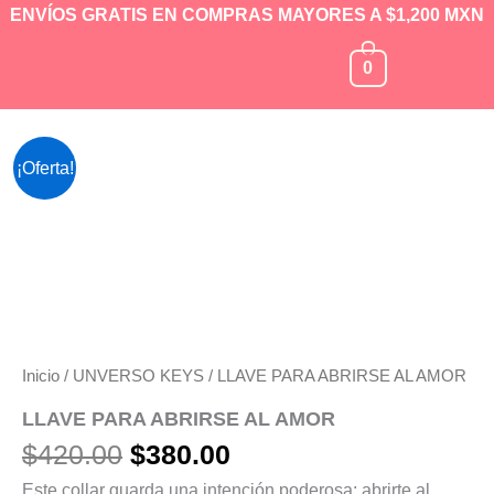
Ir
ENVÍOS GRATIS EN COMPRAS MAYORES A $1,200 MXN
al
0
contenido
El
El
LLAVE
¡Oferta!
PARA
precio
precio
ABRIRSE
original
actual
AL
era:
es:
AMOR
cantidad
$420.00.
$380.00.
Inicio
/
UNVERSO KEYS
/ LLAVE PARA ABRIRSE AL AMOR
LLAVE PARA ABRIRSE AL AMOR
$
420.00
$
380.00
Este collar guarda una intención poderosa: abrirte al