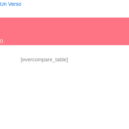
Ir
Un Verso
al
contenido
0
[evercompare_table]